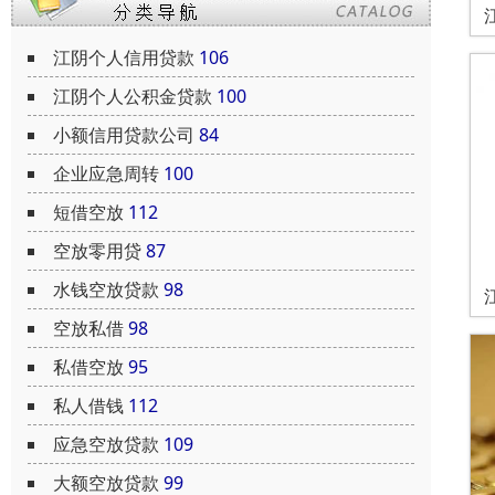
江阴个人信用贷款
106
江阴个人公积金贷款
100
小额信用贷款公司
84
企业应急周转
100
短借空放
112
空放零用贷
87
水钱空放贷款
98
空放私借
98
私借空放
95
私人借钱
112
应急空放贷款
109
大额空放贷款
99