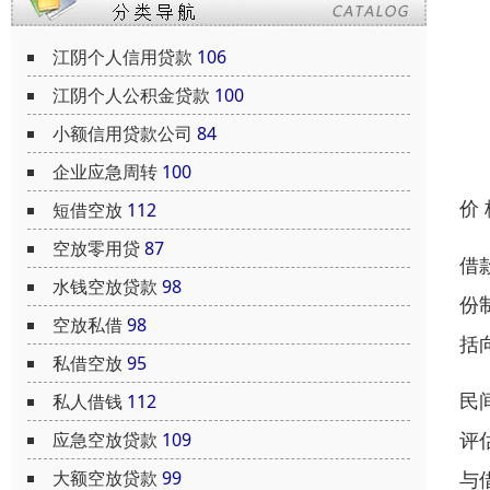
江阴个人信用贷款
106
江阴个人公积金贷款
100
小额信用贷款公司
84
企业应急周转
100
价
短借空放
112
空放零用贷
87
借
水钱空放贷款
98
份
空放私借
98
括
私借空放
95
民
私人借钱
112
评
应急空放贷款
109
与
大额空放贷款
99