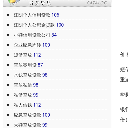
江阴个人信用贷款
106
江阴个人公积金贷款
100
小额信用贷款公司
84
企业应急周转
100
价
短借空放
112
空放零用贷
87
短
水钱空放贷款
98
重
空放私借
98
⑤
私借空放
95
私人借钱
112
银
应急空放贷款
109
倍
大额空放贷款
99