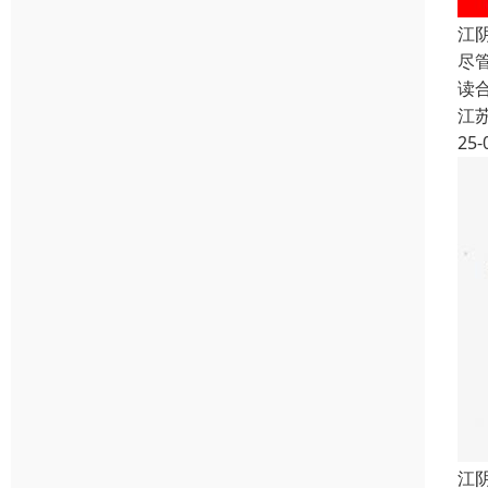
江
尽
读
江
25-
江